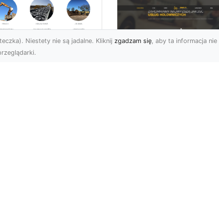
eczka). Niestety nie są jadalne. Kliknij
zgadzam się
, aby ta informacja nie 
rzeglądarki.
zbiórki i
burzenia
FHU XMar – Zaufan
dynków na Dużą
Pomoc Drogowa w
alę w Radomiu –
Radomiu, Która Nig
-TRANS jako Lider
Cię Nie Zawiedzie
Usługach
burzeniowych
FHU XMar – Gotowi do
Pomocy o Każdej Porze
fesjonalne Wyburzenia
Awarie na drodze to
dynków Przemysłowych i
sytuacje, które mogą
iektów
przydarzyć si...
elkogabarytowych MA-
NS z Radomia ...