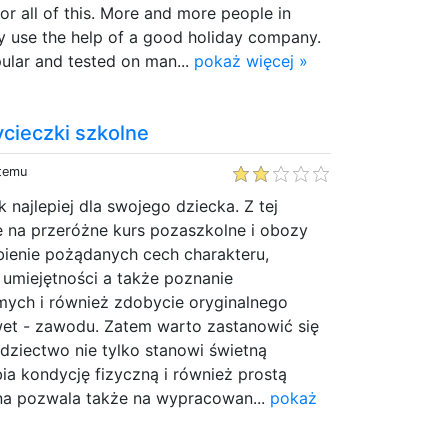
or all of this. More and more people in
ly use the help of a good holiday company.
pular and tested on man...
pokaż więcej »
cieczki szkolne
 temu
 najlepiej dla swojego dziecka. Z tej
e na przeróżne kurs pozaszkolne i obozy
bienie pożądanych cech charakteru,
 umiejętności a także poznanie
mych i również zdobycie oryginalnego
et - zawodu. Zatem warto zastanowić się
dziectwo nie tylko stanowi świetną
a kondycję fizyczną i również prostą
na pozwala także na wypracowan...
pokaż