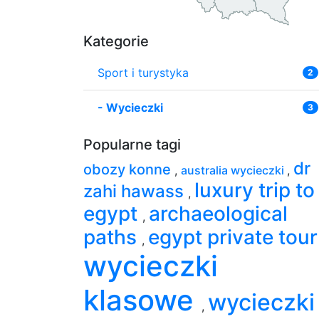
Kategorie
Sport i turystyka
2
-
Wycieczki
3
Popularne tagi
dr
obozy konne
,
australia wycieczki
,
luxury trip to
zahi hawass
,
egypt
archaeological
,
paths
egypt private tou
,
wycieczki
klasowe
wycieczki
,