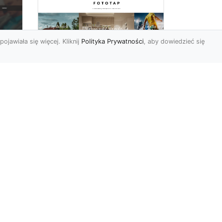
pojawiała się więcej. Kliknij
Polityka Prywatności
, aby dowiedzieć się
a
Black&white, czyli
tapety ścienne
dy
czarno-białe coraz
bardziej popularne
Czerń oraz biel pasują do
siebie wprost idealne.
Jedna jest zaskakująco
ciemna, druga zaś tak jas...