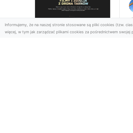
Informujemy, że na naszej stronie stosowane są pliki cookies (tzw. ciast
więcej, w tym jak zarządzać plikami cookies za pośrednictwem swojej p
Ro
Usługi dronem
Wy
Tarnów – innowacyjna
Bu
perspektywa dla
Sk
Twojego biznesu
MA
w 
Współczesny świat wymaga
Wy
nowoczesnych rozwiązań,
które pozwolą na
Pro
efektywną promocję i
Bu
dokumentac...
Ob
Wi
TRA