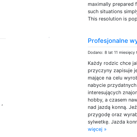
maximally prepared f
such situations simp
This resolution is po
Profesjonalne wy
Dodano: 8 lat 11 miesięcy
Każdy rodzic chce jak
przyczyny zapisuje j
mające na celu wyro
nabycie przydatnych
interesujących znajo
r
hobby, a czasem naw
,
nad jazdą konną. Jeź
przygodę oraz wyrabi
sylwetkę. Jazda kon
więcej »