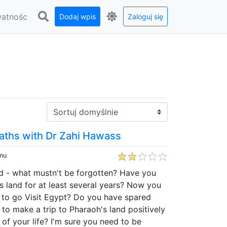
watnośc
Dodaj wpis
Zaloguj się
Sortuj:
aths with Dr Zahi Hawass
emu
nd - what mustn't be forgotten? Have you
is land for at least several years? Now you
e to go Visit Egypt? Do you have spared
 make a trip to Pharaoh's land positively
of your life? I'm sure you need to be