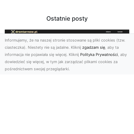
Ostatnie posty
Informujemy, że na naszej stronie stosowane są pliki cookies (tzw.
ciasteczka). Niestety nie są jadalne. Kliknij
zgadzam się
, aby ta
informacja nie pojawiała się więcej. Kliknij
Polityka Prywatności
, aby
dowiedzieć się więcej, w tym jak zarządzać plikami cookies za
pośrednictwem swojej przeglądarki.
Usługi dronem Tarnów – innowacyjna
perspektywa dla Twojego biznesu
Współczesny świat wymaga nowoczesnych
rozwiązań, które pozwolą na efektywną