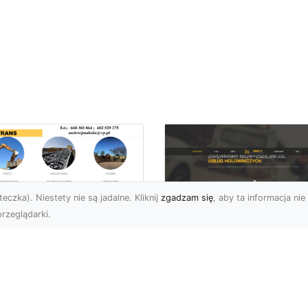
eczka). Niestety nie są jadalne. Kliknij
zgadzam się
, aby ta informacja nie 
rzeglądarki.
zbiórki i
burzenia
FHU XMar – Zaufan
dynków na Dużą
Pomoc Drogowa w
alę w Radomiu –
Radomiu, Która Nig
-TRANS jako Lider
Cię Nie Zawiedzie