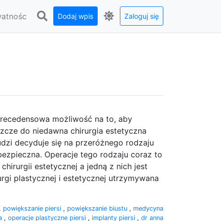
watnośc
Dodaj wpis
Zaloguj się
zprecedensowa możliwość na to, aby
cze do niedawna chirurgia estetyczna
udzi decyduje się na przeróżnego rodzaju
 bezpieczna. Operacje tego rodzaju coraz to
chirurgii estetycznej a jedną z nich jest
urgi plastycznej i estetycznej utrzymywana
,
powiększanie piersi
,
powiększanie biustu
,
medycyna
ła
,
operacje plastyczne piersi
,
implanty piersi
,
dr anna