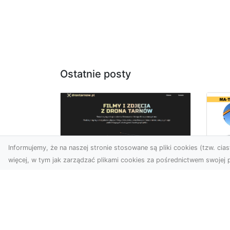
Ostatnie posty
Informujemy, że na naszej stronie stosowane są pliki cookies (tzw. ciast
więcej, w tym jak zarządzać plikami cookies za pośrednictwem swojej p
Ro
Usługi dronem
Wy
Tarnów – innowacyjna
Bu
perspektywa dla
Sk
Twojego biznesu
MA