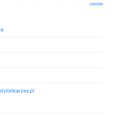
olender
ta
tylistkarzes.pl