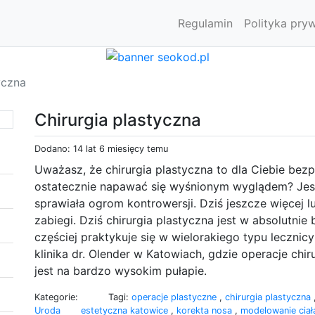
Regulamin
Polityka pry
yczna
Chirurgia plastyczna
Dodano: 14 lat 6 miesięcy temu
Uważasz, że chirurgia plastyczna to dla Ciebie be
ostatecznie napawać się wyśnionym wyglądem? Jesz
sprawiała ogrom kontrowersji. Dziś jeszcze więcej l
zabiegi. Dziś chirurgia plastyczna jest w absolutnie
częściej praktykuje się w wielorakiego typu lecznicy 
klinika dr. Olender w Katowiach, gdzie operacje chir
jest na bardzo wysokim pułapie.
Kategorie:
Tagi:
operacje plastyczne
,
chirurgia plastyczna
Uroda
estetyczna katowice
,
korekta nosa
,
modelowanie cia