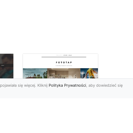
pojawiała się więcej. Kliknij
Polityka Prywatności
, aby dowiedzieć się
a
Black&white, czyli
tapety ścienne
dy
czarno-białe coraz