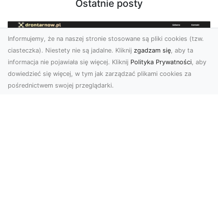
Ostatnie posty
Informujemy, że na naszej stronie stosowane są pliki cookies (tzw.
ciasteczka). Niestety nie są jadalne. Kliknij
zgadzam się
, aby ta
informacja nie pojawiała się więcej. Kliknij
Polityka Prywatności
, aby
dowiedzieć się więcej, w tym jak zarządzać plikami cookies za
pośrednictwem swojej przeglądarki.
Usługi dronem Tarnów – innowacyjna
perspektywa dla Twojego biznesu
Współczesny świat wymaga nowoczesnych
rozwiązań, które pozwolą na efektywną
promocję i dokumentac...