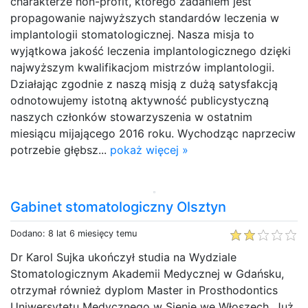
charakterze non-profit, którego zadaniem jest
propagowanie najwyższych standardów leczenia w
implantologii stomatologicznej. Nasza misja to
wyjątkowa jakość leczenia implantologicznego dzięki
najwyższym kwalifikacjom mistrzów implantologii.
Działając zgodnie z naszą misją z dużą satysfakcją
odnotowujemy istotną aktywność publicystyczną
naszych członków stowarzyszenia w ostatnim
miesiącu mijającego 2016 roku. Wychodząc naprzeciw
potrzebie głębsz...
pokaż więcej »
Gabinet stomatologiczny Olsztyn
Dodano: 8 lat 6 miesięcy temu
Dr Karol Sujka ukończył studia na Wydziale
Stomatologicznym Akademii Medycznej w Gdańsku,
otrzymał również dyplom Master in Prosthodontics
Uniwersytetu Medycznego w Sienie we Włoszech. Już