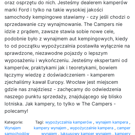
oraz osprzętu do nich. Jesteśmy dealerem kamperów
marki Ford i tylko na takie wysokiej jakości
samochody kempingowe stawiamy - czy jeśli chodzi o
sprzedawanie czy wynajmowanie. The Campers nie
idzie z prądem, zawsze stawia sobie nowe cele,
podobnie było z wynajmem aut kempingowych, kiedy
to od początku wypożyczalnia postawiła wyłącznie na
sprawdzone, niezawodne pojazdy o lepszym
wyposażeniu i wykończeniu. Jesteśmy ekspertami od
kamperów, praktykami jak i teoretykami, bowiem
łączymy wiedzę z doświadczeniem - kamperem
zjechaliśmy kawał Europy. Wrocław jest miejscem
gdzie nas znajdziesz - zachęcamy do odwiedzenia
naszego punktu sprzedaży, znajdującego się blisko
lotniska. Jak kampery, to tylko w The Campers -
polecamy!
Kategorie:
Tagi:
wypożyczalnia kamperów
,
wynajem kampera
,
Wynajem
kampery wynajem
,
wypożyczalnie kampera
,
camper
samochodów
wynajem
,
luksusowy kamper wynajem
,
kampery