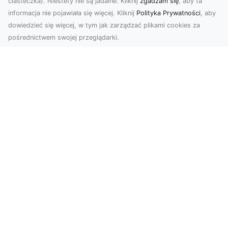
ciasteczka). Niestety nie są jadalne. Kliknij
zgadzam się
, aby ta
informacja nie pojawiała się więcej. Kliknij
Polityka Prywatności
, aby
dowiedzieć się więcej, w tym jak zarządzać plikami cookies za
pośrednictwem swojej przeglądarki.
Usługi dronem Tarnów – innowacyjna
perspektywa dla Twojego biznesu
Współczesny świat wymaga nowoczesnych
rozwiązań, które pozwolą na efektywną
promocję i dokumentac...