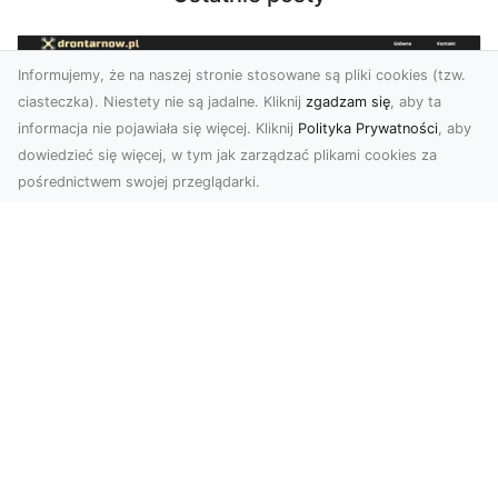
Informujemy, że na naszej stronie stosowane są pliki cookies (tzw.
ciasteczka). Niestety nie są jadalne. Kliknij
zgadzam się
, aby ta
informacja nie pojawiała się więcej. Kliknij
Polityka Prywatności
, aby
dowiedzieć się więcej, w tym jak zarządzać plikami cookies za
pośrednictwem swojej przeglądarki.
Usługi dronem Tarnów – innowacyjna
perspektywa dla Twojego biznesu
Współczesny świat wymaga nowoczesnych
rozwiązań, które pozwolą na efektywną
promocję i dokumentac...