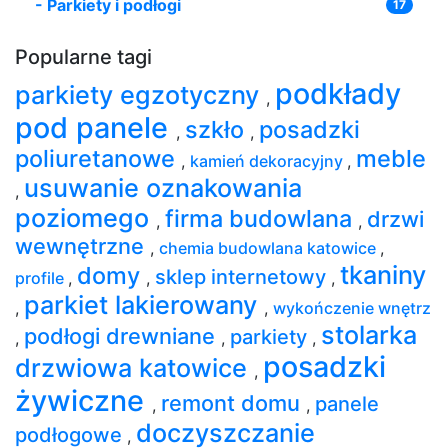
-
Parkiety i podłogi
17
Popularne tagi
podkłady
parkiety egzotyczny
,
pod panele
szkło
posadzki
,
,
poliuretanowe
meble
,
kamień dekoracyjny
,
usuwanie oznakowania
,
poziomego
firma budowlana
drzwi
,
,
wewnętrzne
,
chemia budowlana katowice
,
tkaniny
domy
sklep internetowy
profile
,
,
,
parkiet lakierowany
,
,
wykończenie wnętrz
stolarka
podłogi drewniane
parkiety
,
,
,
posadzki
drzwiowa katowice
,
żywiczne
remont domu
panele
,
,
doczyszczanie
podłogowe
,