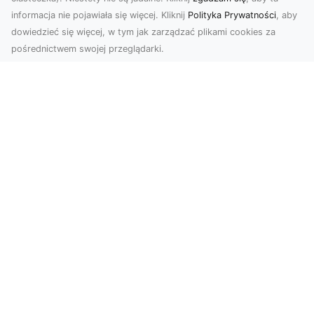
informacja nie pojawiała się więcej. Kliknij
Polityka Prywatności
, aby
dowiedzieć się więcej, w tym jak zarządzać plikami cookies za
pośrednictwem swojej przeglądarki.
Usługi dronem Tarnów – innowacyjna
perspektywa dla Twojego biznesu
Współczesny świat wymaga nowoczesnych
rozwiązań, które pozwolą na efektywną
promocję i dokumentac...