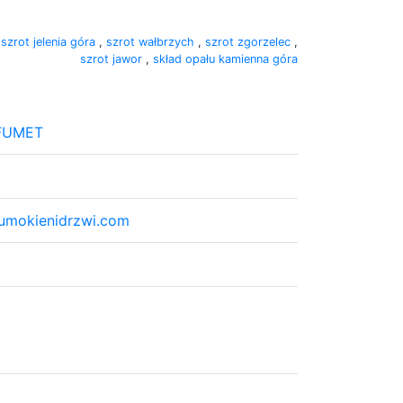
,
szrot jelenia góra
,
szrot wałbrzych
,
szrot zgorzelec
,
szrot jawor
,
skład opału kamienna góra
 FUMET
rumokienidrzwi.com