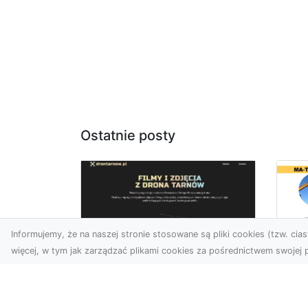
Ostatnie posty
Informujemy, że na naszej stronie stosowane są pliki cookies (tzw. ciast
więcej, w tym jak zarządzać plikami cookies za pośrednictwem swojej p
Ro
Usługi dronem
Wy
Tarnów – innowacyjna
Bu