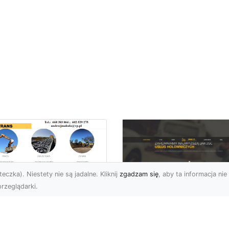
eczka). Niestety nie są jadalne. Kliknij
zgadzam się
, aby ta informacja nie 
rzeglądarki.
zbiórki i
burzenia
FHU XMar – Zaufan
dynków na Dużą