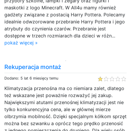
przybory szkolne, lampki i zegary oraz figurki i
maskotki z logo Minecraft. W All4u mamy również
gadżety związane z postacią Harry Pottera. Polecamy
idealnie odwzorowane przebranie Harry Pottera i jego
atrybuty do czynienia czarów. Przebranie jest
dostępne w trzech rozmiarach dla dzieci w różn...
pokaż więcej »
Rekuperacja montaż
Dodano: 5 lat 6 miesięcy temu
Klimatyzacja przenośna ma co niemiara zalet, dlatego
też wskazane jest poważnie rozważyć jej zakup.
Największymi atutami przenośnej klimatyzacji jest nie
tylko konkurencyjna cena, ale w głównej mierze
olbrzymia mobilność. Dzięki specjalnym kółkom sprzęt
można bez szwanku a oprócz tego prędko przenosić
z jednego pomieszczenia do drugiego. Dla wielu osób