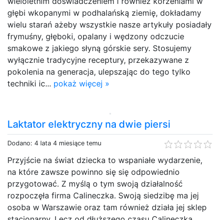
wieloletnim doświadczeniem i również korzeniami w
głębi wkopanymi w podhalańską ziemię, dokładamy
wielu starań ażeby wszystkie nasze artykuły posiadały
frymuśny, głęboki, opalany i wędzony odczucie
smakowe z jakiego słyną górskie sery. Stosujemy
wyłącznie tradycyjne receptury, przekazywane z
pokolenia na generacja, ulepszając do tego tylko
techniki ic...
pokaż więcej »
Laktator elektryczny na dwie piersi
Dodano: 4 lata 4 miesiące temu
Przyjście na świat dziecka to wspaniałe wydarzenie,
na które zawsze powinno się się odpowiednio
przygotować. Z myślą o tym swoją działalność
rozpoczęła firma Calineczka. Swoją siedzibę ma jej
osoba w Warszawie oraz tam również działa jej sklep
stacjonarny. Lecz od dłuższego czasu Calineczka