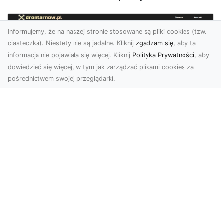
Informujemy, że na naszej stronie stosowane są pliki cookies (tzw.
ciasteczka). Niestety nie są jadalne. Kliknij
zgadzam się
, aby ta
informacja nie pojawiała się więcej. Kliknij
Polityka Prywatności
, aby
dowiedzieć się więcej, w tym jak zarządzać plikami cookies za
pośrednictwem swojej przeglądarki.
Usługi dronem Tarnów – innowacyjna
perspektywa dla Twojego biznesu
Współczesny świat wymaga nowoczesnych
rozwiązań, które pozwolą na efektywną
promocję i dokumentac...