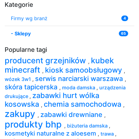
Kategorie
Firmy wg branż
4
-
Sklepy
65
Popularne tagi
producent grzejników
kubek
,
minecraft
kiosk samoobsługowy
,
,
serwis narciarski warszawa
wózek 3w1
,
,
skóra tapicerska
,
moda damska
,
urządzenia
zabawki hurt wólka
drukujące
,
kosowska
chemia samochodowa
,
,
zakupy
zabawki drewniane
,
,
produkty bhp
,
biżuteria damska
,
kosmetyki naturalne z aloesem
,
trawa
,