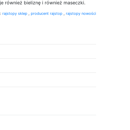
e również bieliznę i również maseczki.
i:
rajstopy sklep
,
producent rajstop
,
rajstopy nowości