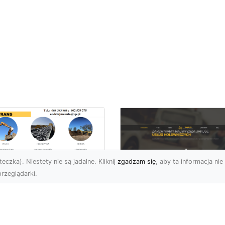
eczka). Niestety nie są jadalne. Kliknij
zgadzam się
, aby ta informacja nie 
rzeglądarki.
zbiórki i
burzenia
FHU XMar – Zaufan
dynków na Dużą
Pomoc Drogowa w
alę w Radomiu –