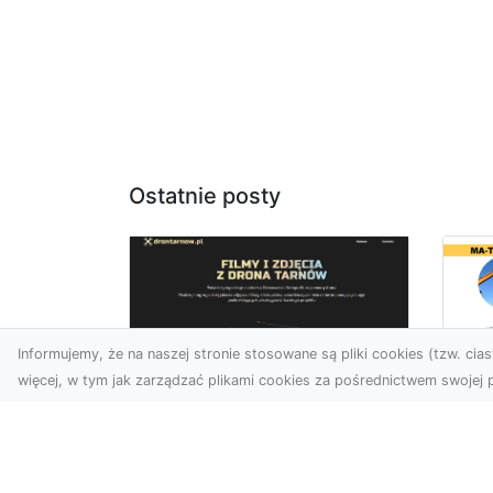
Ostatnie posty
Informujemy, że na naszej stronie stosowane są pliki cookies (tzw. ciast
więcej, w tym jak zarządzać plikami cookies za pośrednictwem swojej p
Ro
Usługi dronem
Wy
Tarnów – innowacyjna
Bu
perspektywa dla
Sk