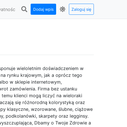
watnośc
Dodaj wpis
Zaloguj się
ysponuje wieloletnim doświadczeniem w
 na rynku krajowym, jak a oprócz tego
lbo w sklepie internetowym,
wrot zamówienia. Firma bez ustanku
 temu klienci mogą liczyć na wieloraki
aczają się różnorodną kolorystyką oraz
opy klasyczne, wzorowane, ślubne, ciążowe
hy, podkolanówki, skarpety oraz legginsy.
, wyszczuplająca, Dbamy o Twoje Zdrowie a