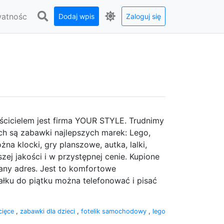
watnośc
Dodaj wpis
Zaloguj się
aścicielem jest firma YOUR STYLE. Trudnimy
h są zabawki najlepszych marek: Lego,
żna klocki, gry planszowe, autka, lalki,
szej jakości i w przystępnej cenie. Kupione
ny adres. Jest to komfortowe
łku do piątku można telefonować i pisać
cięce
,
zabawki dla dzieci
,
fotelik samochodowy
,
lego