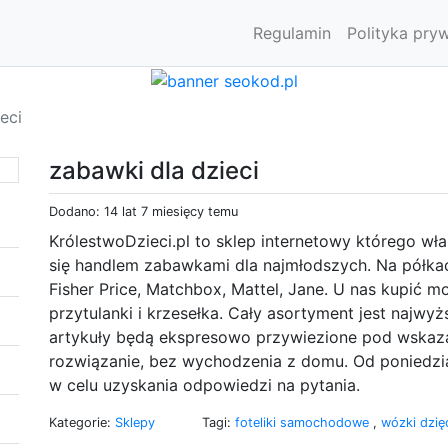
Regulamin
Polityka pry
eci
zabawki dla dzieci
Dodano: 14 lat 7 miesięcy temu
KrólestwoDzieci.pl to sklep internetowy którego wł
się handlem zabawkami dla najmłodszych. Na półkac
Fisher Price, Matchbox, Mattel, Jane. U nas kupić mo
przytulanki i krzesełka. Cały asortyment jest najwyż
artykuły będą ekspresowo przywiezione pod wskaza
rozwiązanie, bez wychodzenia z domu. Od poniedzia
w celu uzyskania odpowiedzi na pytania.
Kategorie:
Sklepy
Tagi:
foteliki samochodowe
,
wózki dzię