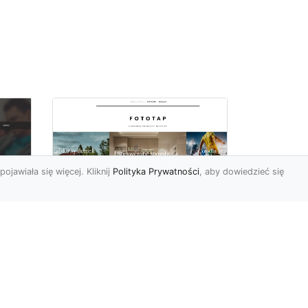
pojawiała się więcej. Kliknij
Polityka Prywatności
, aby dowiedzieć się
a
Black&white, czyli
tapety ścienne
dy
czarno-białe coraz
bardziej popularne
Czerń oraz biel pasują do