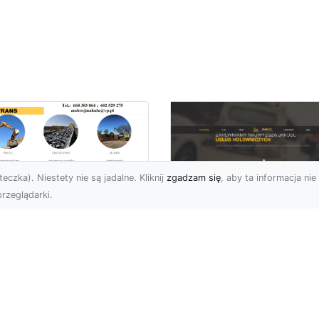
eczka). Niestety nie są jadalne. Kliknij
zgadzam się
, aby ta informacja nie 
rzeglądarki.
zbiórki i
burzenia
FHU XMar – Zaufan
dynków na Dużą
Pomoc Drogowa w
alę w Radomiu –
Radomiu, Która Nig
-TRANS jako Lider
Cię Nie Zawiedzie
Usługach
burzeniowych
FHU XMar – Gotowi do