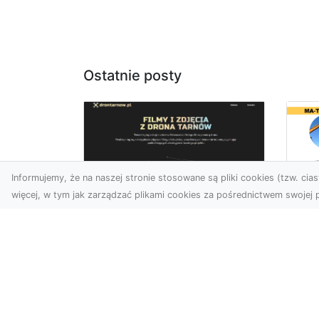
Ostatnie posty
Informujemy, że na naszej stronie stosowane są pliki cookies (tzw. ciast
więcej, w tym jak zarządzać plikami cookies za pośrednictwem swojej p
Ro
Usługi dronem
Wy
Tarnów – innowacyjna
Bu
perspektywa dla
Sk
Twojego biznesu
MA
w 
Współczesny świat wymaga
Wy
nowoczesnych rozwiązań,