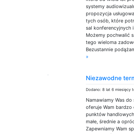
systemy audiowizual
propozycja usługowa
tych osób, które po
sal konferencyjnych
Możemy pochwalić s
tego wieloma zadowo
Bezustannie podążam
»
Niezawodne term
Dodano: 8 lat 6 miesięcy 
Namawiamy Was do sk
oferuje Wam bardzo 
punktów handlowych
małe, średnie a opró
Zapewniamy Wam spr