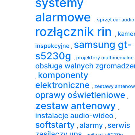
systemy
alarmowe
,
sprzęt car audi
rozłącznik rin
kame
,
samsung gt-
inspekcyjne
,
s5230g
,
projektory multimedialne
obsługa walnych zgromadze
komponenty
,
elektroniczne
,
zestawy anteno
oprawy oświetleniowe
,
zestaw antenowy
,
instalacje audio-wideo
,
softstarty
alarmy
serwis
,
,
zasilaczy ups
,
avila gt-s5230g
,