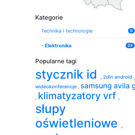
Kategorie
Technika i technologie
0
-
Elektronika
23
Popularne tagi
stycznik id
,
2din android
,
samsung avila 
wideokonferencje
,
klimatyzatory vrf
,
,
słupy
oświetleniowe
,