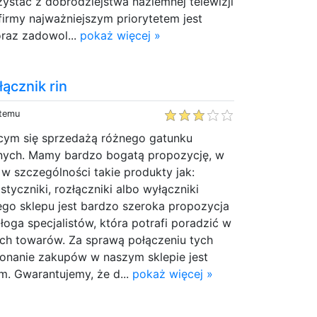
rzystać z dobrodziejstwa naziemnej telewizji
 firmy najważniejszym priorytetem jest
oraz zadowol...
pokaż więcej »
ącznik rin
 temu
cym się sprzedażą różnego gatunku
nych. Mamy bardzo bogatą propozycję, w
w szczególności takie produkty jak:
tyczniki, rozłączniki albo wyłączniki
ego sklepu jest bardzo szeroka propozycja
oga specjalistów, która potrafi poradzić w
h towarów. Za sprawą połączeniu tych
konanie zakupów w naszym sklepie jest
. Gwarantujemy, że d...
pokaż więcej »