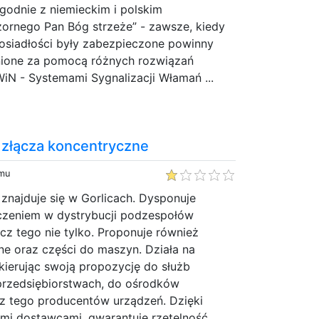
godnie z niemieckim i polskim
ornego Pan Bóg strzeże” - zawsze, kiedy
osiadłości były zabezpieczone powinny
nione za pomocą różnych rozwiązań
iN - Systemami Sygnalizacji Włamań ...
 złącza koncentryczne
emu
 znajduje się w Gorlicach. Dysponuje
czeniem w dystrybucji podzespołów
cz tego nie tylko. Proponuje również
ne oraz części do maszyn. Działa na
 kierując swoją propozycję do służb
przedsiębiorstwach, do ośrodków
 tego producentów urządzeń. Dzięki
mi dostawcami, gwarantuje rzetelność