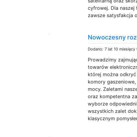
satelitarną oraz sko
cyfrowej. Dla naszej
zawsze satysfakcja 
Nowoczesny rozł
Dodano: 7 lat 10 miesięcy
Prowadzimy zajmują
towarów elektronicz
której można odkryć 
komory gaszeniowe, s
mocy. Zaletami nasz
oraz kompetentna zał
wyborze odpowiednic
wszystkich zalet do
klasycznym pomysłem