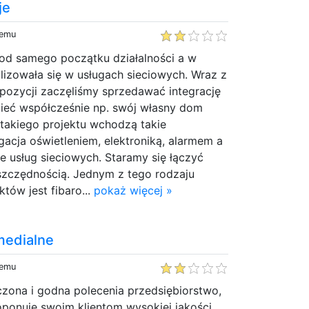
je
temu
a od samego początku działalności a w
lizowała się w usługach sieciowych. Wraz z
pozycji zaczęliśmy sprzedawać integrację
ieć współcześnie np. swój własny dom
d takiego projektu wchodzą takie
gacja oświetleniem, elektroniką, alarmem a
 usług sieciowych. Staramy się łączyć
zczędnością. Jednym z tego rodzaju
tów jest fibaro...
pokaż więcej »
medialne
temu
ona i godna polecenia przedsiębiorstwo,
roponuje swoim klientom wysokiej jakości