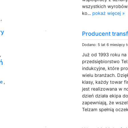
wszystkich wyrobów.
ko...
pokaż więcej »
o
,
ry
Producent trans
Dodano: 5 lat 6 miesięcy 
,
Już od 1993 roku na 
ń
przedsiębiorstwo Tel
indukcyjne, które pr
wielu branżach. Dzi
we
,
klasy, każdy towar f
jest realizowana w 
dzień działa ekipa 
zapewniają, że wsze
Telzam spełnią oczek