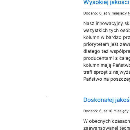
Wysokiej jakośc
Dodano: 6 lat 9 miesięcy 
Nasz innowacyjny skl
wszystkich tych osób
kolumn w bardzo przy
priorytetem jest zaw
dlatego też współpr
producentami z całeg
kolumn mają Państw
trafi sprzęt z najwyżs
Państwo na poszczeg
Doskonałej jakoś
Dodano: 6 lat 10 miesięcy
W obecnych czasach 
zaawansowanej techn