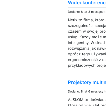
Wideokonferenc
Dodano: 8 lat 3 miesiące 
Netix to firma, któr
szczególności specja
czasem w swojej pro
usług. Każdy może m
inteligentny. W skła
rozwiązania jak nawi
oprócz tego używanie
ergonomiczność z os
przykładowych projek
Projektory multi
Dodano: 8 lat 6 miesięcy 
AJSKOM to doświadcz
która od wielu lat p