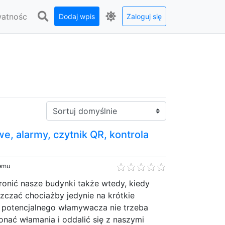
watnośc
Dodaj wpis
Zaloguj się
Sortuj:
, alarmy, czytnik QR, kontrola
temu
ronić nasze budynki także wtedy, kiedy
zczać chociażby jedynie na krótkie
a potencjalnego włamywacza nie trzeba
nać włamania i oddalić się z naszymi