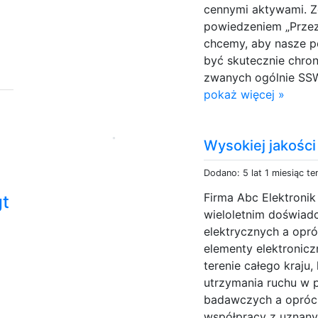
cennymi aktywami. Z
powiedzeniem „Przez
chcemy, aby nasze p
być skutecznie chro
zwanych ogólnie SSW
pokaż więcej »
Wysokiej jakości
Dodano: 5 lat 1 miesiąc t
Firma Abc Elektronik
gt
wieloletnim doświad
elektrycznych a opró
elementy elektronicz
terenie całego kraju,
utrzymania ruchu w 
badawczych a oprócz
współpracy z uznany