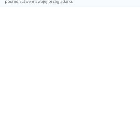
pośrednictwem swojej przeglądarki.
Usługi dronem Tarnów – innowacyjna
perspektywa dla Twojego biznesu
Współczesny świat wymaga nowoczesnych
rozwiązań, które pozwolą na efektywną
promocję i dokumentac...