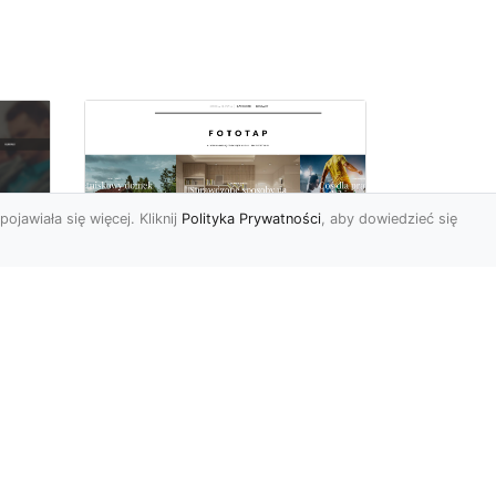
pojawiała się więcej. Kliknij
Polityka Prywatności
, aby dowiedzieć się
a
Black&white, czyli
tapety ścienne
dy
czarno-białe coraz
bardziej popularne
Czerń oraz biel pasują do
siebie wprost idealne.
Jedna jest zaskakująco