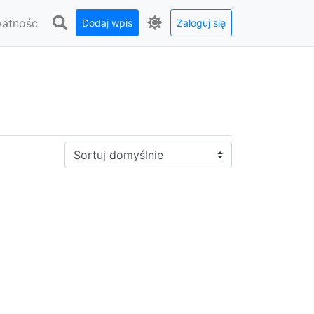
watnośc
Dodaj wpis
Zaloguj się
Sortuj: