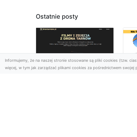
Ostatnie posty
Informujemy, że na naszej stronie stosowane są pliki cookies (tzw. ciast
więcej, w tym jak zarządzać plikami cookies za pośrednictwem swojej p
Ro
Usługi dronem
Wy
Tarnów – innowacyjna
Bu
perspektywa dla
Sk
Twojego biznesu
MA
w 
Współczesny świat wymaga
Wy
nowoczesnych rozwiązań,
które pozwolą na
Pro
efektywną promocję i