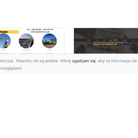
eczka). Niestety nie są jadalne. Kliknij
zgadzam się
, aby ta informacja nie 
rzeglądarki.
zbiórki i
burzenia
FHU XMar – Zaufan
dynków na Dużą
Pomoc Drogowa w
alę w Radomiu –
Radomiu, Która Nig
-TRANS jako Lider
Cię Nie Zawiedzie
Usługach
burzeniowych
FHU XMar – Gotowi do
Pomocy o Każdej Porze
fesjonalne Wyburzenia
Awarie na drodze to