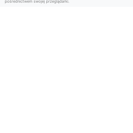
pośrednictwem swojej przeglądarki.
Usługi dronem Tarnów – innowacyjna
perspektywa dla Twojego biznesu
Współczesny świat wymaga nowoczesnych
rozwiązań, które pozwolą na efektywną
promocję i dokumentac...