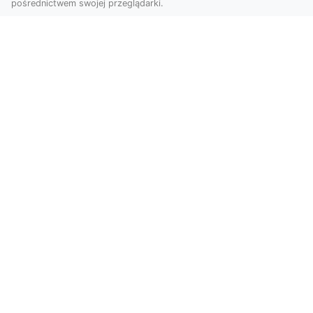
pośrednictwem swojej przeglądarki.
Usługi dronem Tarnów – innowacyjna
perspektywa dla Twojego biznesu
Współczesny świat wymaga nowoczesnych
rozwiązań, które pozwolą na efektywną
promocję i dokumentac...