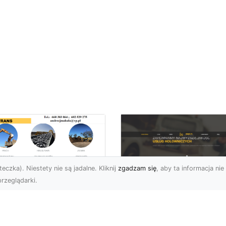
eczka). Niestety nie są jadalne. Kliknij
zgadzam się
, aby ta informacja nie 
rzeglądarki.
zbiórki i
burzenia
FHU XMar – Zaufan
dynków na Dużą
Pomoc Drogowa w