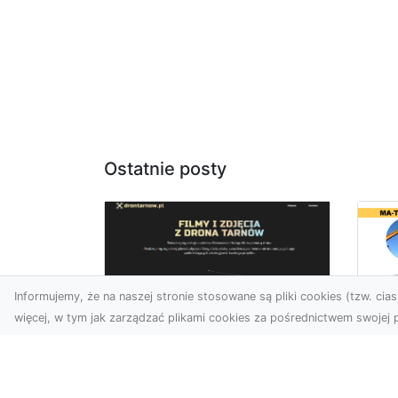
Ostatnie posty
Informujemy, że na naszej stronie stosowane są pliki cookies (tzw. ciast
więcej, w tym jak zarządzać plikami cookies za pośrednictwem swojej p
Ro
Usługi dronem
Wy
Tarnów – innowacyjna
Bu
perspektywa dla