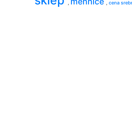
sklep
mennice
,
,
cena sreb