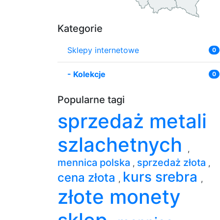
Kategorie
Sklepy internetowe
0
-
Kolekcje
0
Popularne tagi
sprzedaż metali
szlachetnych
,
mennica polska
sprzedaż złota
,
,
kurs srebra
cena złota
,
,
złote monety