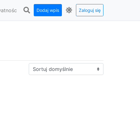
watnośc
Dodaj wpis
Zaloguj się
Sortuj: