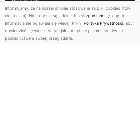
Informujemy, że na naszej stronie stosowane są pliki cookies (tzw.
ciasteczka). Niestety nie są jadalne. Kliknij
zgadzam się
, aby ta
informacja nie pojawiała się więcej. Kliknij
Polityka Prywatności
, aby
dowiedzieć się więcej, w tym jak zarządzać plikami cookies za
pośrednictwem swojej przeglądarki.
Usługi dronem Tarnów – innowacyjna
perspektywa dla Twojego biznesu
Współczesny świat wymaga nowoczesnych
rozwiązań, które pozwolą na efektywną
promocję i dokumentac...