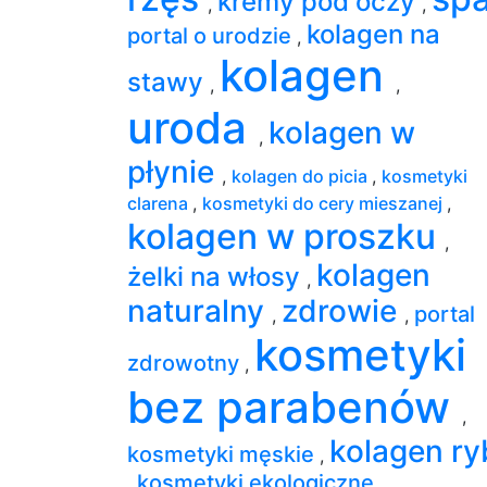
kremy pod oczy
,
,
kolagen na
portal o urodzie
,
kolagen
stawy
,
,
uroda
kolagen w
,
płynie
,
kolagen do picia
,
kosmetyki
clarena
,
kosmetyki do cery mieszanej
,
kolagen w proszku
,
kolagen
żelki na włosy
,
naturalny
zdrowie
portal
,
,
kosmetyki
zdrowotny
,
bez parabenów
,
kolagen ry
kosmetyki męskie
,
kosmetyki ekologiczne
,