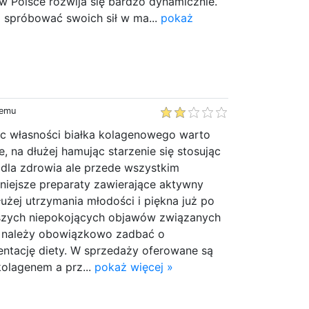
w Polsce rozwija się bardzo dynamicznie.
z spróbować swoich sił w ma...
pokaż
temu
c własności białka kolagenowego warto
, na dłużej hamując starzenie się stosując
 dla zdrowia ale przede wszystkim
niejsze preparaty zawierające aktywny
łużej utrzymania młodości i piękna już po
wszych niepokojących objawów związanych
u należy obowiązkowo zadbać o
ntację diety. W sprzedaży oferowane są
kolagenem a prz...
pokaż więcej »