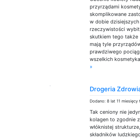
przyrządami kosmety
skomplikowane zasto
w dobie dzisiejszyc
rzeczywistości wybi
skutkiem tego także
mają tyle przyrządów
prawdziwego pociągaj
wszelkich kosmetyka
»
Drogeria Zdrowi
Dodano: 8 lat 11 miesięcy
Tak ceniony nie jedy
kolagen to zgodnie z
włóknistej strukturz
składników ludzkiego