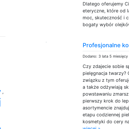
Dlatego oferujemy Ci
eteryczne, które od 
moc, skuteczność i 
bogaty wybór olejków
Profesjonalne k
Dodano: 3 lata 5 miesięcy
Czy zdajecie sobie s
pielęgnacja twarzy? 
związku z tym oferuj
a także odżywiają skó
y
,
powstawaniu zmarszc
i
pierwszy krok do l
asortymencie znajdu
etapu codziennej pie
kosmetyki do cery n
a
więcej »