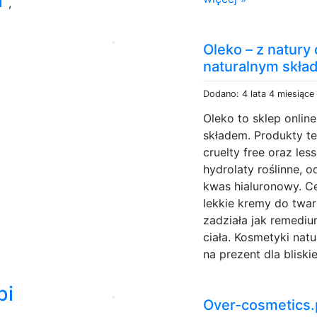
,
Oleko – z natury
naturalnym skł
Dodano: 4 lata 4 miesiące
Oleko to sklep onlin
składem. Produkty te
cruelty free oraz le
hydrolaty roślinne, 
kwas hialuronowy. Cer
lekkie kremy do twar
zadziała jak remediu
ciała. Kosmetyki na
na prezent dla bliskie
bi
Over-cosmetics.