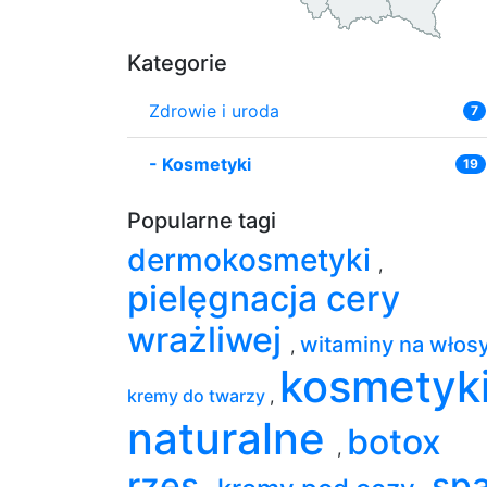
Kategorie
Zdrowie i uroda
7
-
Kosmetyki
19
Popularne tagi
dermokosmetyki
,
pielęgnacja cery
wrażliwej
witaminy na włos
,
kosmetyk
kremy do twarzy
,
naturalne
botox
,
rzęs
sp