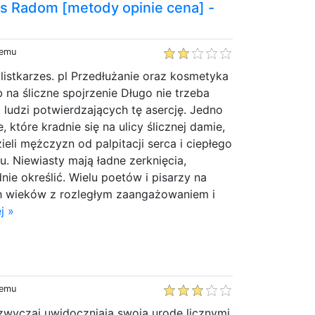
ęs Radom [metody opinie cena] -
temu
ylistkarzes. pl Przedłużanie oraz kosmetyka
 na śliczne spojrzenie Długo nie trzeba
 ludzi potwierdzających tę asercję. Jedno
, które kradnie się na ulicy ślicznej damie,
ieli mężczyzn od palpitacji serca i ciepłego
. Niewiasty mają ładne zerknięcia,
nie określić. Wielu poetów i pisarzy na
ch wieków z rozległym zaangażowaniem i
j »
temu
zwyczaj uwidoczniają swoją urodę licznymi