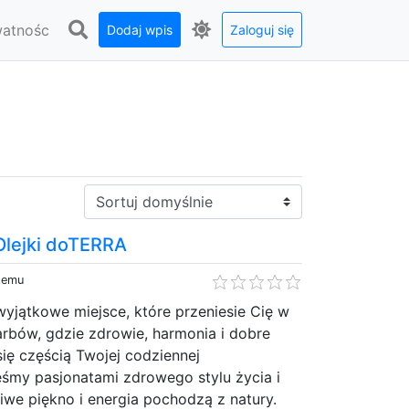
watnośc
Dodaj wpis
Zaloguj się
Sortuj:
Olejki doTERRA
 temu
yjątkowe miejsce, które przeniesie Cię w
arbów, gdzie zdrowie, harmonia i dobre
ię częścią Twojej codziennej
eśmy pasjonatami zdrowego stylu życia i
we piękno i energia pochodzą z natury.