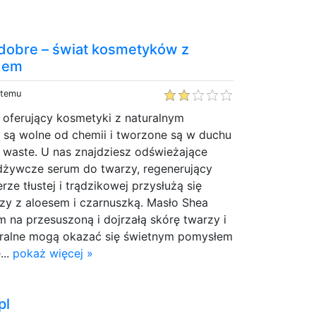
 dobre – świat kosmetyków z
adem
 temu
e oferujący kosmetyki z naturalnym
 są wolne od chemii i tworzone są w duchu
ss waste. U nas znajdziesz odświeżające
odżywcze serum do twarzy, regenerujący
ze tłustej i trądzikowej przysłużą się
zy z aloesem i czarnuszką. Masło Shea
m na przesuszoną i dojrzałą skórę twarzy i
turalne mogą okazać się świetnym pomysłem
...
pokaż więcej »
pl