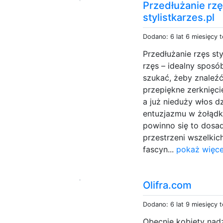
Przedłużanie rz
stylistkarzes.pl
Dodano: 6 lat 6 miesięcy 
Przedłużanie rzęs st
rzęs – idealny sposób
szukać, żeby znaleźć
przepiękne zerknięcie
a już nieduży włos dz
entuzjazmu w żołądku
powinno się to dosad
przestrzeni wszelki
fascyn...
pokaż więce
Olifra.com
Dodano: 6 lat 9 miesięcy 
Obecnie kobiety nad