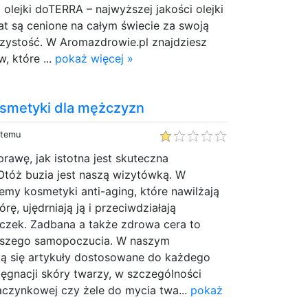
 olejki doTERRA – najwyższej jakości olejki
lat są cenione na całym świecie za swoją
czystość. W Aromazdrowie.pl znajdziesz
, które ...
pokaż więcej »
osmetyki dla mężczyzn
 temu
prawę, jak istotna jest skuteczna
Otóż buzia jest naszą wizytówką. W
emy kosmetyki anti-aging, które nawilżają
rę, ujędrniają ją i przeciwdziałają
zek. Zadbana a także zdrowa cera to
epszego samopoczucia. W naszym
ją się artykuły dostosowane do każdego
lęgnacji skóry twarzy, w szczególności
aczynkowej czy żele do mycia twa...
pokaż