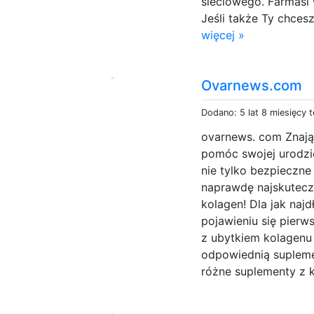
sieciowego. Farmasi 
Jeśli także Ty chces
więcej »
Ovarnews.com
Dodano: 5 lat 8 miesięcy 
ovarnews. com Znają
pomóc swojej urodzie
nie tylko bezpieczne
naprawdę najskutecz
kolagen! Dla jak najd
pojawieniu się pier
z ubytkiem kolagen
odpowiednią supleme
różne suplementy z 