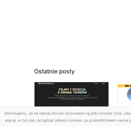
Ostatnie posty
Informujemy, że na naszej stronie stosowane są pliki cookies (tzw. ciast
więcej, w tym jak zarządzać plikami cookies za pośrednictwem swojej p
Ro