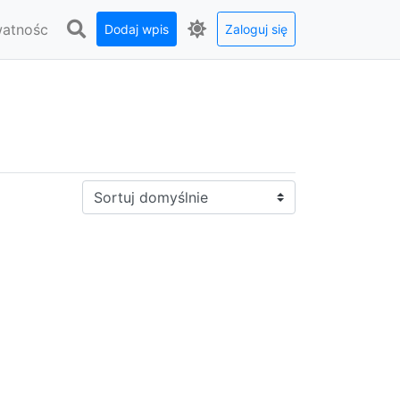
watnośc
Dodaj wpis
Zaloguj się
Sortuj: