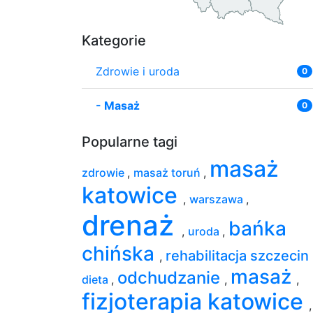
Kategorie
Zdrowie i uroda
0
-
Masaż
0
Popularne tagi
masaż
zdrowie
,
masaż toruń
,
katowice
,
warszawa
,
drenaż
bańka
,
uroda
,
chińska
rehabilitacja szczecin
,
masaż
odchudzanie
dieta
,
,
,
fizjoterapia katowice
,