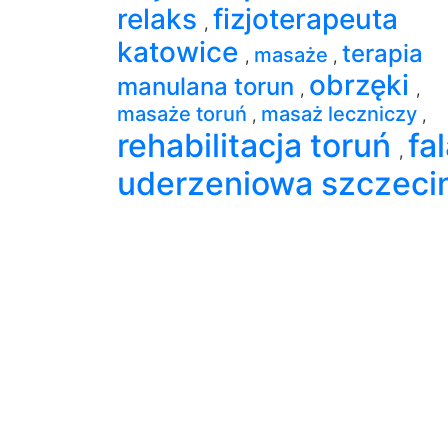
relaks
fizjoterapeuta
,
katowice
terapia
masaże
,
,
obrzęki
manulana torun
,
,
masaże toruń
masaż leczniczy
,
,
rehabilitacja toruń
fa
,
uderzeniowa szczeci