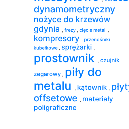
dynamometryczny
,
nożyce do krzewów
gdynia
,
frezy
,
cięcie metali
,
kompresory
,
przenośniki
sprężarki
kubełkowe
,
,
prostownik
czujnik
,
piły do
zegarowy
,
metalu
płyt
kątownik
,
,
offsetowe
materiały
,
poligraficzne