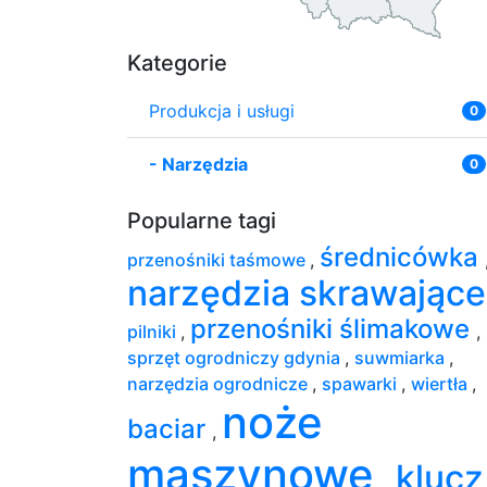
Kategorie
Produkcja i usługi
0
-
Narzędzia
0
Popularne tagi
średnicówka
przenośniki taśmowe
,
narzędzia skrawając
przenośniki ślimakowe
pilniki
,
,
sprzęt ogrodniczy gdynia
,
suwmiarka
,
narzędzia ogrodnicze
,
spawarki
,
wiertła
,
noże
baciar
,
maszynowe
klucz
,