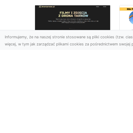
Informujemy, że na naszej stronie stosowane są pliki cookies (tzw. ciast
więcej, w tym jak zarządzać plikami cookies za pośrednictwem swojej p
Ro
Usługi dronem
Wy
Tarnów – innowacyjna
Bu
perspektywa dla
Sk
Twojego biznesu
MA
w 
Współczesny świat wymaga
Wy
nowoczesnych rozwiązań,
które pozwolą na
Pro
efektywną promocję i
Bu
dokumentac...
Ob
Wi