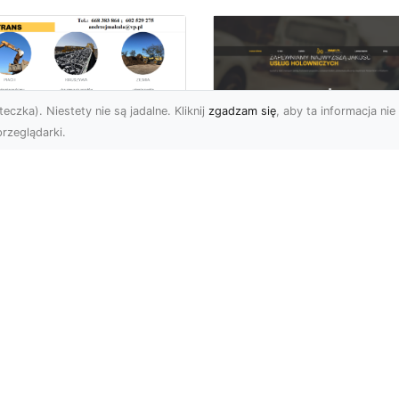
eczka). Niestety nie są jadalne. Kliknij
zgadzam się
, aby ta informacja nie 
rzeglądarki.
zbiórki i
burzenia
FHU XMar – Zaufan
dynków na Dużą
Pomoc Drogowa w
alę w Radomiu –
Radomiu, Która Nig
-TRANS jako Lider
Cię Nie Zawiedzie
Usługach
burzeniowych
FHU XMar – Gotowi do
Pomocy o Każdej Porze
fesjonalne Wyburzenia
Awarie na drodze to
dynków Przemysłowych i
sytuacje, które mogą
iektów
przydarzyć si...
elkogabarytowych MA-