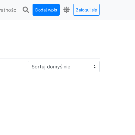
watnośc
Dodaj wpis
Zaloguj się
Sortuj: