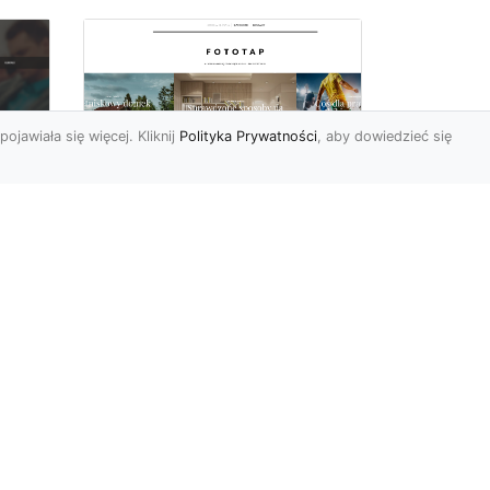
pojawiała się więcej. Kliknij
Polityka Prywatności
, aby dowiedzieć się
a
Black&white, czyli
tapety ścienne
dy
czarno-białe coraz
bardziej popularne
Czerń oraz biel pasują do
siebie wprost idealne.
Jedna jest zaskakująco
ciemna, druga zaś tak jas...