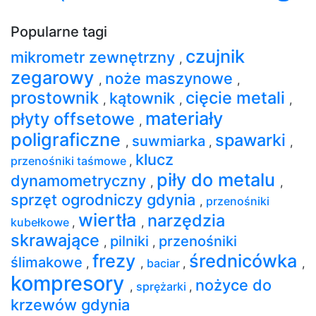
Popularne tagi
czujnik
mikrometr zewnętrzny
,
zegarowy
noże maszynowe
,
,
prostownik
cięcie metali
kątownik
,
,
,
materiały
płyty offsetowe
,
poligraficzne
spawarki
suwmiarka
,
,
,
klucz
przenośniki taśmowe
,
piły do metalu
dynamometryczny
,
,
sprzęt ogrodniczy gdynia
,
przenośniki
wiertła
narzędzia
kubełkowe
,
,
skrawające
pilniki
przenośniki
,
,
frezy
średnicówka
ślimakowe
,
,
baciar
,
,
kompresory
nożyce do
,
sprężarki
,
krzewów gdynia