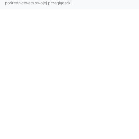
pośrednictwem swojej przeglądarki.
Usługi dronem Tarnów – innowacyjna
perspektywa dla Twojego biznesu
Współczesny świat wymaga nowoczesnych
rozwiązań, które pozwolą na efektywną
promocję i dokumentac...