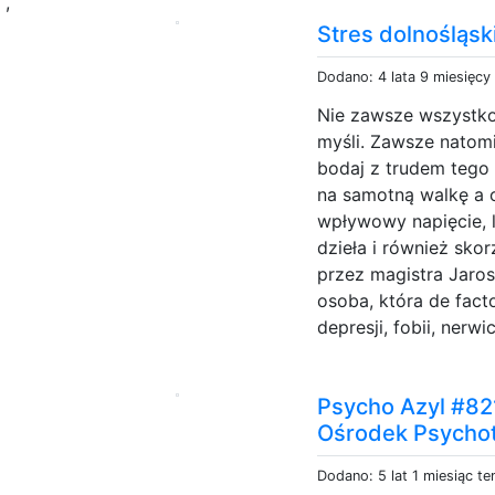
a
,
Stres dolnośląsk
Dodano: 4 lata 9 miesięcy
Nie zawsze wszystko
myśli. Zawsze natomi
bodaj z trudem tego
na samotną walkę a 
wpływowy napięcie, l
dzieła i również sko
przez magistra Jarosł
osoba, która de fact
depresji, fobii, nerwic
Psycho Azyl #82
Ośrodek Psychot
Dodano: 5 lat 1 miesiąc t