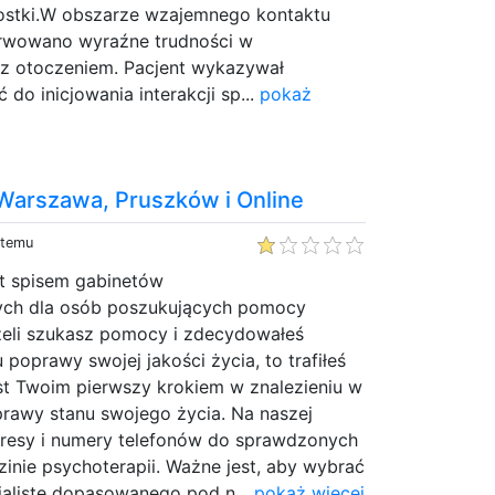
ostki.W obszarze wzajemnego kontaktu
rwowano wyraźne trudności w
i z otoczeniem. Pacjent wykazywał
do inicjowania interakcji sp...
pokaż
 Warszawa, Pruszków i Online
 temu
st spisem gabinetów
ych dla osób poszukujących pomocy
żeli szukasz pomocy i zdecydowałeś
 poprawy swojej jakości życia, to trafiłeś
jest Twoim pierwszy krokiem w znalezieniu w
prawy stanu swojego życia. Na naszej
adresy i numery telefonów do sprawdzonych
zinie psychoterapii. Ważne jest, aby wybrać
alistę dopasowanego pod n...
pokaż więcej