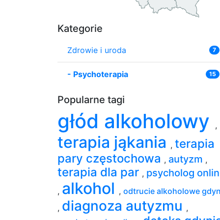
Kategorie
Zdrowie i uroda
7
-
Psychoterapia
15
Popularne tagi
głód alkoholowy
,
terapia jąkania
terapia
,
pary częstochowa
autyzm
,
,
terapia dla par
psycholog onli
,
alkohol
,
,
odtrucie alkoholowe gdyn
diagnoza autyzmu
,
,