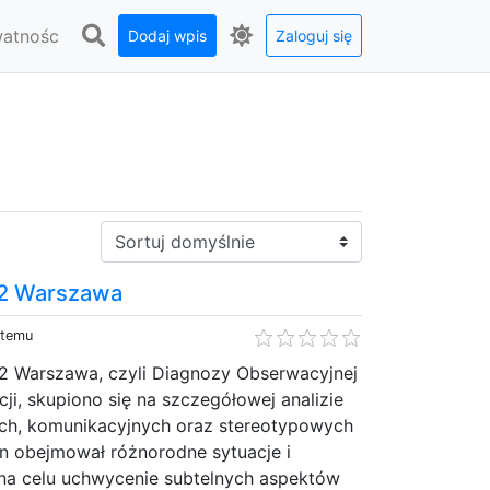
watnośc
Dodaj wpis
Zaloguj się
Sortuj:
2 Warszawa
 temu
2 Warszawa, czyli Diagnozy Obserwacyjnej
ji, skupiono się na szczegółowej analizie
ch, komunikacyjnych oraz stereotypowych
en obejmował różnorodne sytuacje i
 na celu uchwycenie subtelnych aspektów