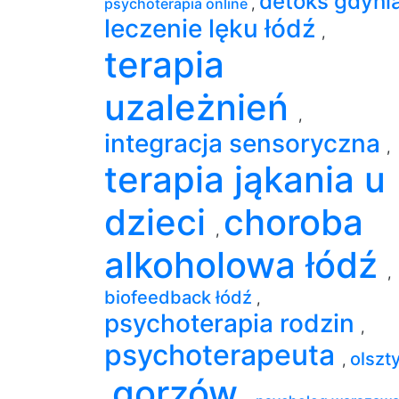
detoks gdyni
psychoterapia online
,
leczenie lęku łódź
,
terapia
uzależnień
,
integracja sensoryczna
,
terapia jąkania u
dzieci
choroba
,
alkoholowa łódź
,
biofeedback łódź
,
psychoterapia rodzin
,
psychoterapeuta
olszt
,
gorzów