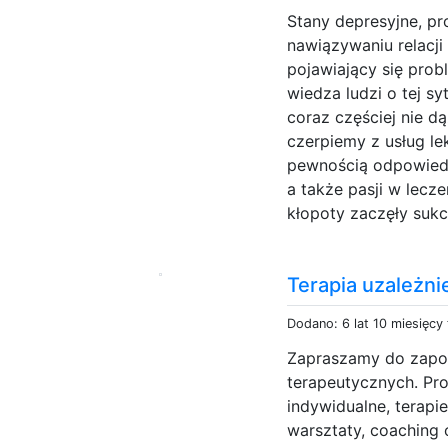
Stany depresyjne, p
nawiązywaniu relacji
pojawiający się prob
wiedza ludzi o tej sy
coraz częściej nie d
czerpiemy z usług l
pewnością odpowiedni
a także pasji w lecze
kłopoty zaczęły sukc
Terapia uzależni
Dodano: 6 lat 10 miesięcy
Zapraszamy do zapoz
terapeutycznych. Pro
indywidualne, terapi
warsztaty, coaching 