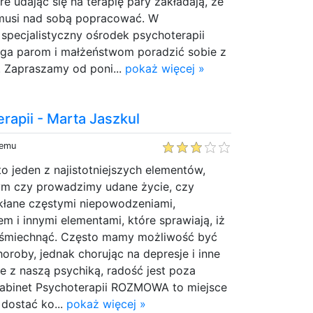
e udając się na terapię pary zakładają, że
 musi nad sobą popracować. W
specjalistyczny ośrodek psychoterapii
ga parom i małżeństwom poradzić sobie z
 Zapraszamy od poni...
pokaż więcej »
rapii - Marta Jaszkul
temu
o jeden z najistotniejszych elementów,
tym czy prowadzimy udane życie, czy
ikłane częstymi niepowodzeniami,
em i innymi elementami, które sprawiają, iż
 uśmiechnąć. Często mamy możliwość być
horoby, jednak chorując na depresje i inne
 z naszą psychiką, radość jest poza
abinet Psychoterapii ROZMOWA to miejsce
dostać ko...
pokaż więcej »