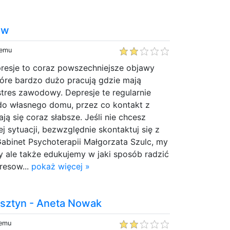
ów
temu
resje to coraz powszechniejsze objawy
tóre bardzo dużo pracują gdzie mają
stres zawodowy. Depresje te regularnie
o własnego domu, przez co kontakt z
ają się coraz słabsze. Jeśli nie chcesz
j sytuacji, bezwzględnie skontaktuj się z
Gabinet Psychoterapii Małgorzata Szulc, my
 ale także edukujemy w jaki sposób radzić
tresow...
pokaż więcej »
lsztyn - Aneta Nowak
temu