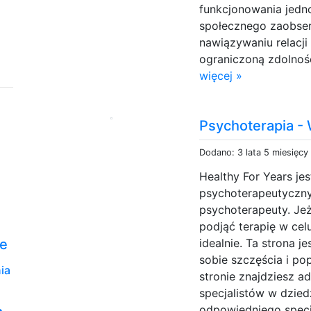
funkcjonowania jedn
społecznego zaobse
nawiązywaniu relacj
ograniczoną zdolność 
więcej »
Psychoterapia -
Dodano: 3 lata 5 miesięcy
Healthy For Years je
psychoterapeutyczn
psychoterapeuty. Je
podjąć terapię w celu
ne
idealnie. Ta strona 
sobie szczęścia i po
ia
stronie znajdziesz 
specjalistów w dzied
odpowiedniego specj