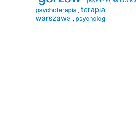
,
,
psycholog warszaw
terapia
psychoterapia
,
warszawa
psycholog
,