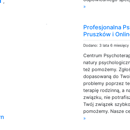
a
,
»
Profesjonalna P
Pruszków i Onli
Dodano: 3 lata 6 miesięcy
Centrum Psychoterap
natury psychologiczn
też pomożemy. Zgłoś
dopasowaną do Twoi
problemy poprzez ter
terapię rodzinną, a 
związku, nie potrafis
Twój związek szybko 
pomożemy. Nasze cen
yn
»