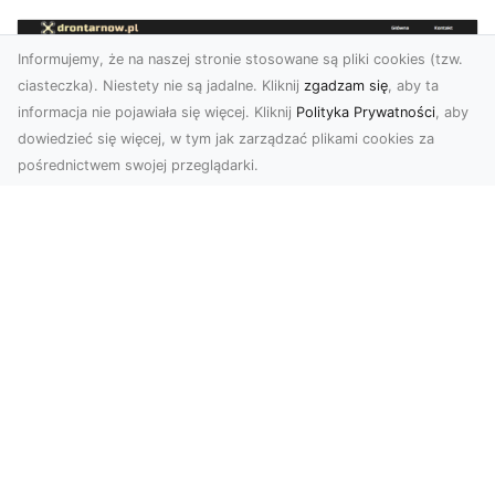
Informujemy, że na naszej stronie stosowane są pliki cookies (tzw.
ciasteczka). Niestety nie są jadalne. Kliknij
zgadzam się
, aby ta
informacja nie pojawiała się więcej. Kliknij
Polityka Prywatności
, aby
dowiedzieć się więcej, w tym jak zarządzać plikami cookies za
pośrednictwem swojej przeglądarki.
Usługi dronem Tarnów – innowacyjna
perspektywa dla Twojego biznesu
Współczesny świat wymaga nowoczesnych
rozwiązań, które pozwolą na efektywną
promocję i dokumentac...