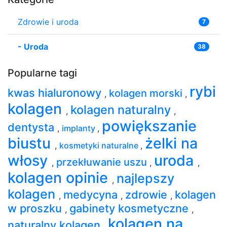
Zdrowie i uroda
7
-
Uroda
38
Popularne tagi
rybi
kwas hialuronowy
kolagen morski
,
,
kolagen
kolagen naturalny
,
,
powiększanie
dentysta
,
implanty
,
biustu
żelki na
,
kosmetyki naturalne
,
włosy
uroda
przekłuwanie uszu
,
,
,
kolagen opinie
najlepszy
,
kolagen
medycyna
zdrowie
kolagen
,
,
,
w proszku
gabinety kosmetyczne
,
,
kolagen na
naturalny kolagen
,