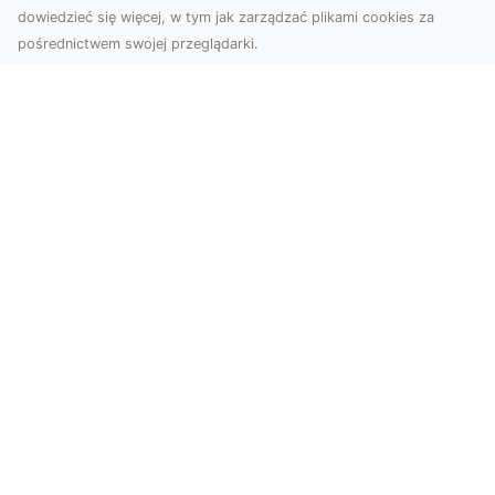
dowiedzieć się więcej, w tym jak zarządzać plikami cookies za
pośrednictwem swojej przeglądarki.
Usługi dronem Tarnów – innowacyjna
perspektywa dla Twojego biznesu
Współczesny świat wymaga nowoczesnych
rozwiązań, które pozwolą na efektywną
promocję i dokumentac...