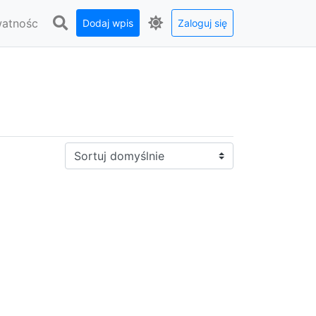
watnośc
Dodaj wpis
Zaloguj się
Sortuj: