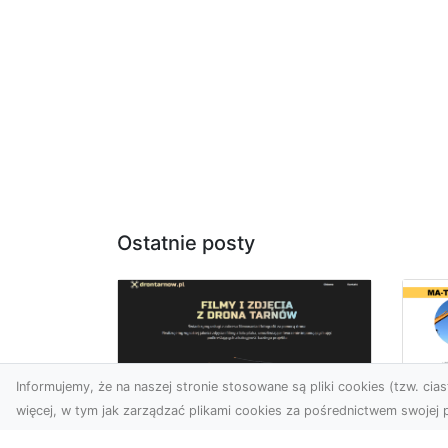
Ostatnie posty
Informujemy, że na naszej stronie stosowane są pliki cookies (tzw. ciast
więcej, w tym jak zarządzać plikami cookies za pośrednictwem swojej p
Ro