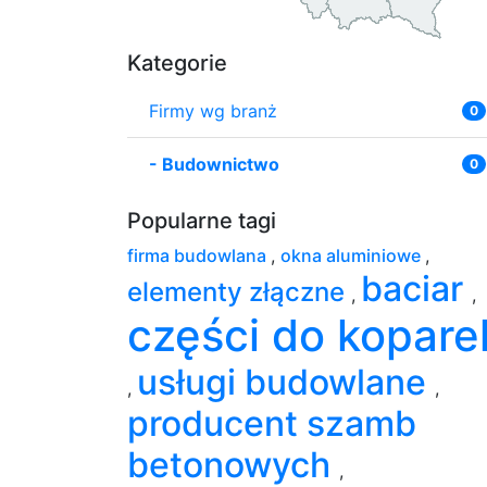
Kategorie
Firmy wg branż
0
-
Budownictwo
0
Popularne tagi
firma budowlana
,
okna aluminiowe
,
baciar
elementy złączne
,
,
części do kopare
usługi budowlane
,
,
producent szamb
betonowych
,