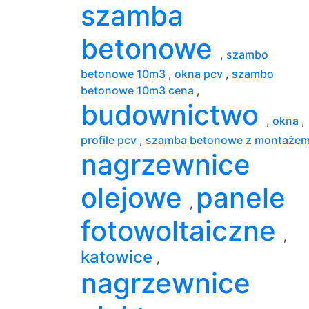
szamba
betonowe
,
szambo
betonowe 10m3
,
okna pcv
,
szambo
betonowe 10m3 cena
,
budownictwo
,
okna
,
profile pcv
,
szamba betonowe z montaże
nagrzewnice
olejowe
panele
,
fotowoltaiczne
,
katowice
,
nagrzewnice