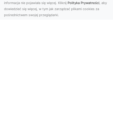
informacja nie pojawiała się więcej. Kliknij
Polityka Prywatności
, aby
dowiedzieć się więcej, w tym jak zarządzać plikami cookies za
pośrednictwem swojej przeglądarki.
Usługi dronem Tarnów – innowacyjna
perspektywa dla Twojego biznesu
Współczesny świat wymaga nowoczesnych
rozwiązań, które pozwolą na efektywną
promocję i dokumentac...