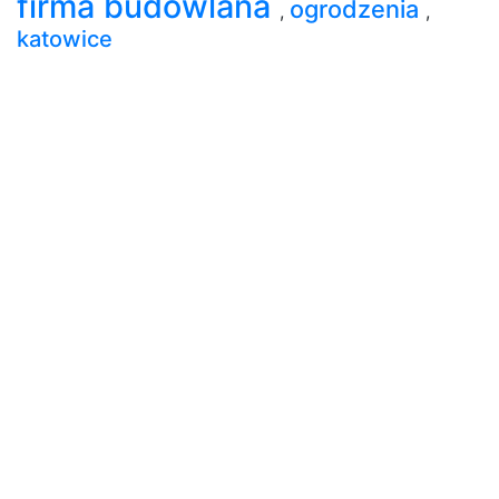
firma budowlana
ogrodzenia
,
,
katowice