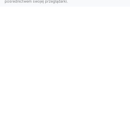
pośrednictwem swojej przeglądarki.
Usługi dronem Tarnów – innowacyjna
perspektywa dla Twojego biznesu
Współczesny świat wymaga nowoczesnych
rozwiązań, które pozwolą na efektywną
promocję i dokumentac...