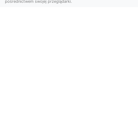
pośrednictwem swojej przeglądarki.
Usługi dronem Tarnów – innowacyjna
perspektywa dla Twojego biznesu
Współczesny świat wymaga nowoczesnych
rozwiązań, które pozwolą na efektywną
promocję i dokumentac...