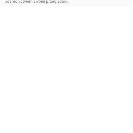
pośrednictwem swojej przeglądarki.
Usługi dronem Tarnów – innowacyjna
perspektywa dla Twojego biznesu
Współczesny świat wymaga nowoczesnych
rozwiązań, które pozwolą na efektywną
promocję i dokumentac...