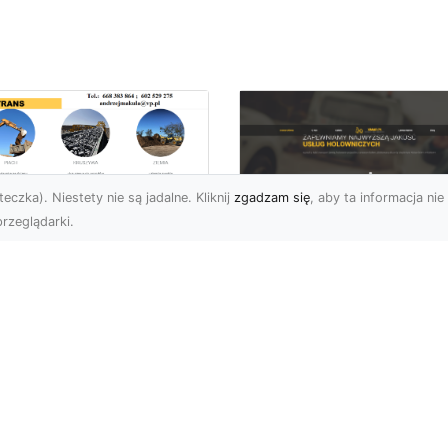
eczka). Niestety nie są jadalne. Kliknij
zgadzam się
, aby ta informacja nie 
rzeglądarki.
zbiórki i
burzenia
FHU XMar – Zaufan
dynków na Dużą
Pomoc Drogowa w
alę w Radomiu –
Radomiu, Która Nig
-TRANS jako Lider
Cię Nie Zawiedzie
Usługach
burzeniowych
FHU XMar – Gotowi do
Pomocy o Każdej Porze
fesjonalne Wyburzenia
Awarie na drodze to