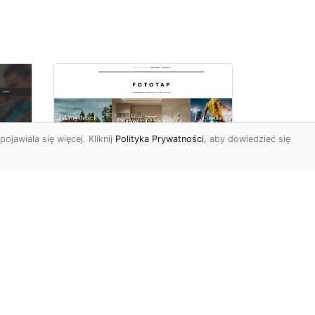
pojawiała się więcej. Kliknij
Polityka Prywatności
, aby dowiedzieć się
a
Black&white, czyli
tapety ścienne
dy
czarno-białe coraz
bardziej popularne
Czerń oraz biel pasują do
siebie wprost idealne.
Jedna jest zaskakująco