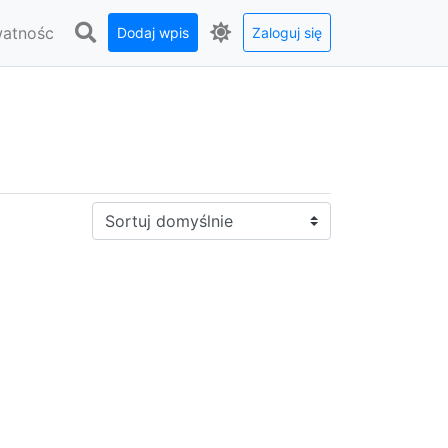
watnośc
Dodaj wpis
Zaloguj się
Sortuj: