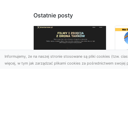
Ostatnie posty
Informujemy, że na naszej stronie stosowane są pliki cookies (tzw. ciast
więcej, w tym jak zarządzać plikami cookies za pośrednictwem swojej p
Ro
Usługi dronem
Wy
Tarnów – innowacyjna
Bu
perspektywa dla
Sk
Twojego biznesu
MA
w 
Współczesny świat wymaga
Wy
nowoczesnych rozwiązań,
które pozwolą na
Pro
efektywną promocję i