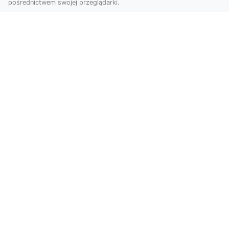
pośrednictwem swojej przeglądarki.
Usługi dronem Tarnów – innowacyjna
perspektywa dla Twojego biznesu
Współczesny świat wymaga nowoczesnych
rozwiązań, które pozwolą na efektywną
promocję i dokumentac...