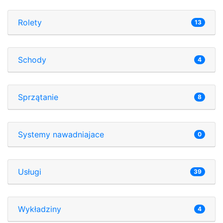
Rolety
13
Schody
4
Sprzątanie
8
Systemy nawadniajace
0
Usługi
39
Wykładziny
4