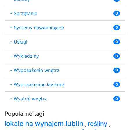
-
Sprzątanie
0
-
Systemy nawadniajace
0
-
Usługi
0
-
Wykładziny
0
-
Wyposażenie wnętrz
0
-
Wyposażeniue łazienek
0
-
Wystrój wnętrz
0
Popularne tagi
lokale na wynajem lublin
rośliny
,
,