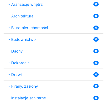
-
Aranżacje wnętrz
0
-
Architektura
0
-
Biuro nieruchomości
0
-
Budownictwo
0
-
Dachy
0
-
Dekoracje
0
-
Drzwi
0
-
Firany, zasłony
0
-
Instalacje sanitarne
0