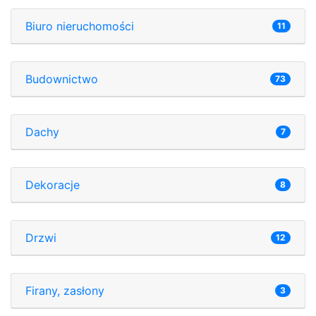
Biuro nieruchomości
11
Budownictwo
73
Dachy
7
Dekoracje
8
Drzwi
12
Firany, zasłony
3