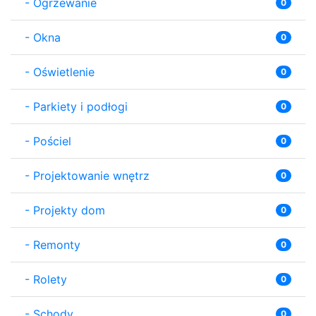
-
Ogrzewanie
0
-
Okna
0
-
Oświetlenie
0
-
Parkiety i podłogi
0
-
Pościel
0
-
Projektowanie wnętrz
0
-
Projekty dom
0
-
Remonty
0
-
Rolety
0
-
Schody
0