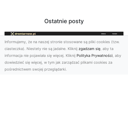
Ostatnie posty
Informujemy, że na naszej stronie stosowane są pliki cookies (tzw.
ciasteczka). Niestety nie są jadalne. Kliknij
zgadzam się
, aby ta
informacja nie pojawiała się więcej. Kliknij
Polityka Prywatności
, aby
dowiedzieć się więcej, w tym jak zarządzać plikami cookies za
pośrednictwem swojej przeglądarki.
Usługi dronem Tarnów – innowacyjna
perspektywa dla Twojego biznesu
Współczesny świat wymaga nowoczesnych